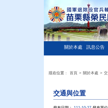
關於本處
訊息公告
現在位置
：
首頁
>
關於本處
>
交
:::
交通與位置
發布日期：
111-10-27
發布單位