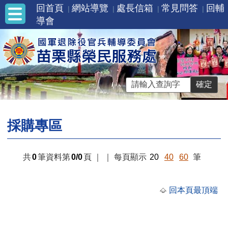
回首頁
網站導覽
處長信箱
常見問答
回輔
導會
採購專區
共
0
筆資料第
0/0
頁
｜
｜
每頁顯示
20
40
60
筆
回本頁最頂端