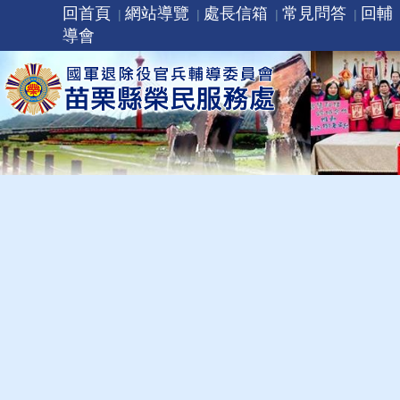
回首頁
網站導覽
處長信箱
常見問答
回輔
導會
推到:
轉輔導會2則防騙宣導教材，全民共
同打擊詐欺犯罪。
發布日期：
114-07-14
發布單位：
苗栗縣榮民服務處
第1則：
「稅籍異動即時通」正式上線 即時掌握不動產異動 | 台灣