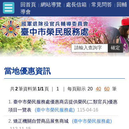
回首頁
網站導覽
處長信箱
常見問答
回輔
導會
當地優惠資訊
共
2
筆資料第
1/1
頁
｜
1
｜
每頁顯示
20
40
60
筆
1.
臺中市榮民服務處優惠商店提供榮民(二類官兵)優惠
項目一覽表
(臺中市榮民服務處)
115-04-16
2.
矯正機關自營商品展售商城
(臺中市榮民服務處)
112-11-15