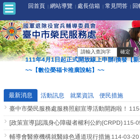
回首頁
網站導覽
處長信箱
常見問答
回
:::
111年4月1日起正式開放線上申辦/換發【新式榮
~~【數位榮福卡推廣說帖】~~
最新消息
活動訊息
就業資訊
便民措施
臺中市榮民服務處服務照顧宣導活動開跑啦！
115
[政策宣導]認識身心障礙者權利公約(CRPD)
115-0
輔導會醫療機構就醫綠色通道現行措施
114-03-20