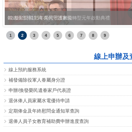
02.凝聚愛國意識 共同守護家園
1
2
3
4
5
6
7
8
9
線上申辦及
線上預約服務系統
補發備除役軍人眷屬身分證
申辦/換發榮民遺眷家戶代表證
退休俸人員家屬水電優待申請
定期俸金及年終慰問金通知單查詢
退俸人員子女教育補助費申辦進度查詢