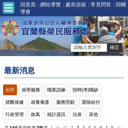
回首頁
網站導覽
處長信箱
常見問答
回輔
導會
最新消息
全部
就學服務
職業訓練
招聘(考)職缺
就醫保健
就養養護
服務照顧
退除給付
行政管理
政風
統計資訊
法規
其他
共
144
筆資料第
2/8
頁
｜
1
2
3
4
5
6
7
8