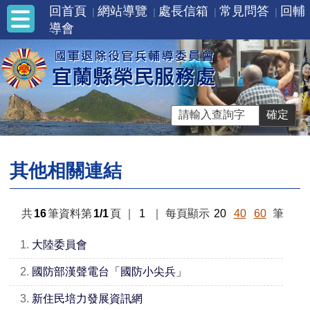
回首頁
網站導覽
處長信箱
常見問答
回輔
導會
其他相關連結
共
16
筆資料第
1/1
頁
｜
1
｜
每頁顯示
20
40
60
筆
1.
大陸委員會
2.
國防部漢聲電台「國防小尖兵」
3.
新住民培力發展資訊網