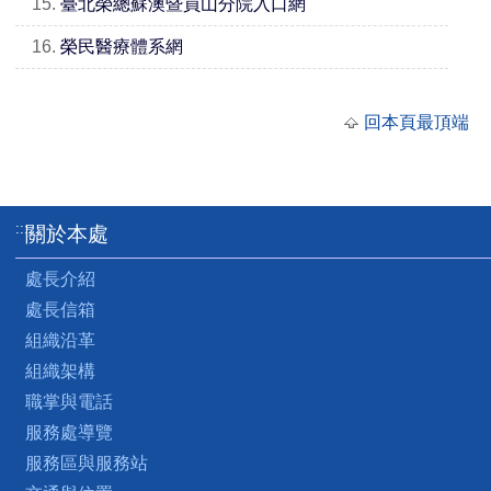
15.
臺北榮總蘇澳暨員山分院入口網
16.
榮民醫療體系網
回本頁最頂端
:::
關於本處
處長介紹
處長信箱
組織沿革
組織架構
職掌與電話
服務處導覽
服務區與服務站