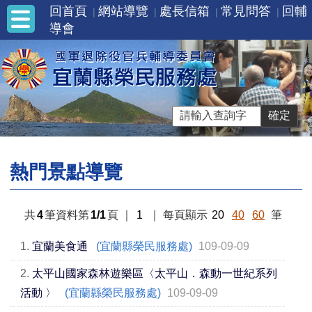
回首頁
網站導覽
處長信箱
常見問答
回輔
導會
熱門景點導覽
共
4
筆資料第
1/1
頁
｜
1
｜
每頁顯示
20
40
60
筆
1.
宜蘭美食通
(宜蘭縣榮民服務處)
109-09-09
2.
太平山國家森林遊樂區〈太平山．森動一世紀系列
活動 〉
(宜蘭縣榮民服務處)
109-09-09