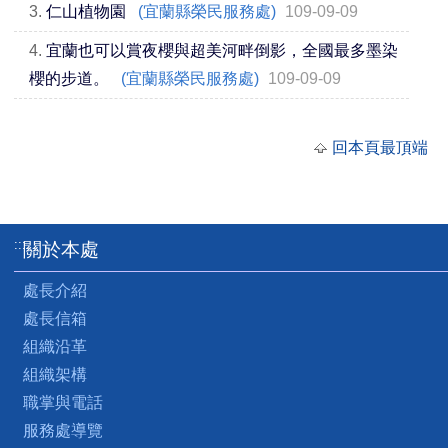
3.
仁山植物園
(宜蘭縣榮民服務處)
109-09-09
4.
宜蘭也可以賞夜櫻與超美河畔倒影，全國最多墨染
櫻的步道。
(宜蘭縣榮民服務處)
109-09-09
回本頁最頂端
:::
關於本處
處長介紹
處長信箱
組織沿革
組織架構
職掌與電話
服務處導覽