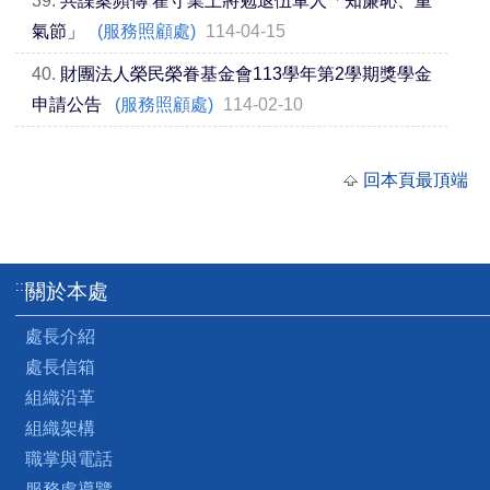
39.
共諜案頻傳 霍守業上將勉退伍軍人「知廉恥、重
氣節」
(服務照顧處)
114-04-15
40.
財團法人榮民榮眷基金會113學年第2學期獎學金
申請公告
(服務照顧處)
114-02-10
回本頁最頂端
:::
關於本處
處長介紹
處長信箱
組織沿革
組織架構
職掌與電話
服務處導覽