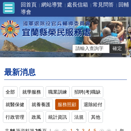
回首頁
網站導覽
處長信箱
常見問答
回輔
導會
最新消息
全部
就學服務
職業訓練
招聘(考)職缺
就醫保健
就養養護
服務照顧
退除給付
行政管理
政風
統計資訊
法規
其他
共
86
筆資料第
2/5
頁
｜
1
2
3
4
5
｜
每