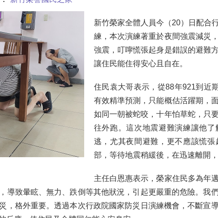
新竹榮家全體人員今（20）日配合
練，本次演練著重於夜間強震減災
強震，叮嚀慌張起身是錯誤的避難
讓住民能住得安心且自在。
住民袁大哥表示，從88年921到近
有效精準預測，只能概估活躍期，
如同一朝被蛇咬，十年怕草蛇，只
往外跑。這次地震避難演練讓他了
逃，尤其夜間避難，更不應該慌張
部，等待地震稍緩後，在迅速離開
主任白恩惠表示，榮家住民多為年
，導致暈眩、無力、跌倒等其他狀況，引起更嚴重的危險。我
災，格外重要。透過本次行政院國家防災日演練機會，不斷宣