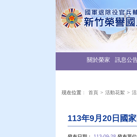
關於榮家
訊息公
現在位置
：
首頁
>
活動花絮
>
活
:::
113年9月20日國
發布日期：
113-09-28
發布單位