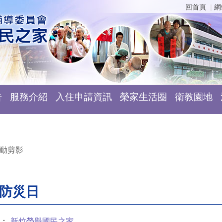
回首頁
網
告
服務介紹
入住申請資訊
榮家生活圈
衛教園地
動剪影
家防災日
：
新竹榮譽國民之家