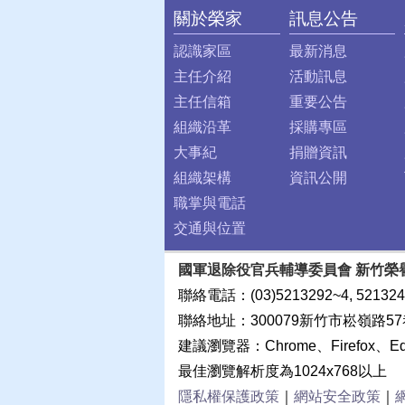
關於榮家
訊息公告
:::
認識家區
最新消息
主任介紹
活動訊息
主任信箱
重要公告
組織沿革
採購專區
大事紀
捐贈資訊
組織架構
資訊公開
職掌與電話
交通與位置
國軍退除役官兵輔導委員會 新竹榮
聯絡電話：(03)5213292~4, 521324
聯絡地址：300079新竹市崧嶺路57
建議瀏覽器：Chrome、Firefox、E
最佳瀏覽解析度為1024x768以上
隱私權保護政策
｜
網站安全政策
｜