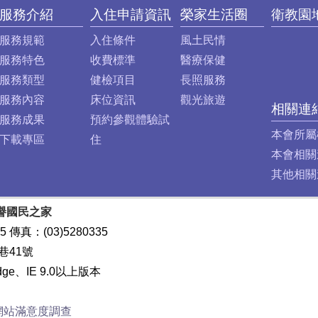
服務介紹
入住申請資訊
榮家生活圈
衛教園
服務規範
入住條件
風土民情
服務特色
收費標準
醫療保健
服務類型
健檢項目
長照服務
服務內容
床位資訊
觀光旅遊
相關連
服務成果
預約參觀體驗試
本會所屬
下載專區
住
本會相關
其他相關
譽國民之家
5 傳真：(03)5280335
巷41號
dge、IE 9.0以上版本
網站滿意度調查