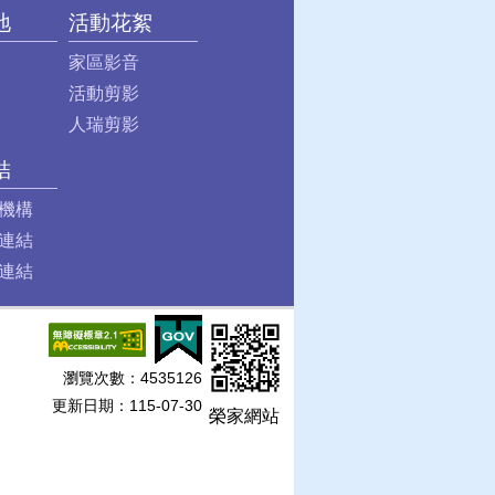
地
活動花絮
家區影音
活動剪影
人瑞剪影
結
機構
連結
連結
瀏覽次數：
4535126
更新日期：115-07-30
榮家網站