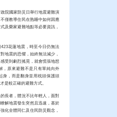
行政院國家防災日舉行地震避難演
，不僅教導住民在熟睡中如何因應
方式及榮家避難地點等必要資訊，
期423花蓮地震，時至今日仍無法
面對地震的恐懼，始終無法減少，
要感受到劇烈搖晃，就會慌張地想
解，原來避難不是只有單純向外
起身，而是翻身並用枕頭保護頭
，才是較正確的避難方式。
邁的長者，體況不比年輕人，面對
們瞭解地震發生突然且迅速，基於
導強化全體同仁及住民防災觀念，