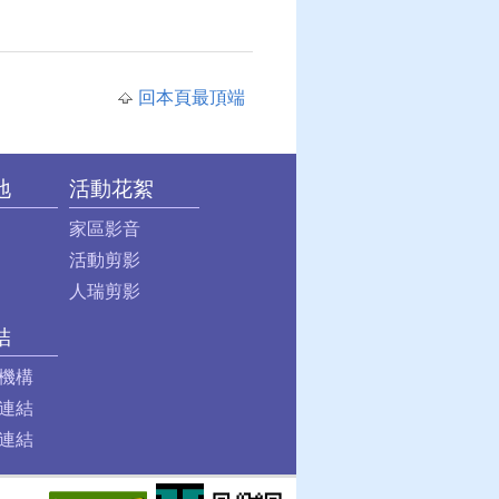
回本頁最頂端
地
活動花絮
家區影音
活動剪影
人瑞剪影
結
機構
連結
連結