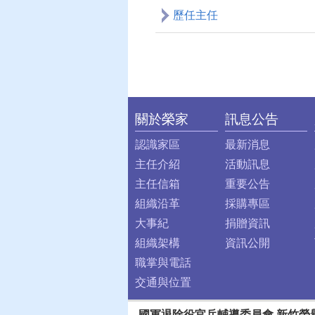
歷任主任
關於榮家
訊息公告
:::
認識家區
最新消息
主任介紹
活動訊息
主任信箱
重要公告
組織沿革
採購專區
大事紀
捐贈資訊
組織架構
資訊公開
職掌與電話
交通與位置
國軍退除役官兵輔導委員會 新竹榮