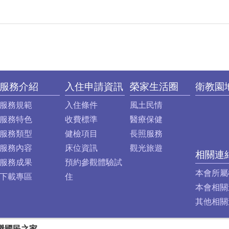
服務介紹
入住申請資訊
榮家生活圈
衛教園
服務規範
入住條件
風土民情
服務特色
收費標準
醫療保健
服務類型
健檢項目
長照服務
服務內容
床位資訊
觀光旅遊
相關連
服務成果
預約參觀體驗試
本會所屬
下載專區
住
本會相關
其他相關
譽國民之家