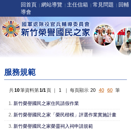
回首頁
網站導覽
主任信箱
常見問題
回輔
導會
服務規範
共
10
筆資料第
1/1
頁
｜
1
｜
每頁顯示
20
40
60
筆
1.
新竹榮譽國民之家住民請假作業
2.
新竹榮譽國民之家「榮民楷模」評選作業實施計畫
3.
新竹榮譽國民之家榮靈祠入祠申請規範