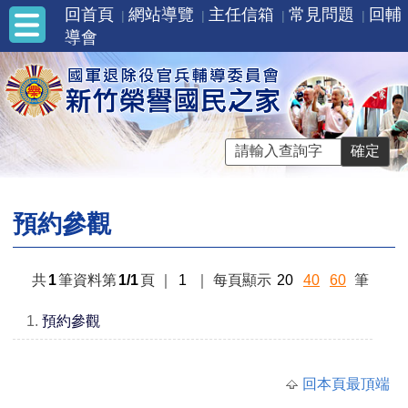
回首頁
網站導覽
主任信箱
常見問題
回輔
導會
預約參觀
共
1
筆資料第
1/1
頁
｜
1
｜
每頁顯示
20
40
60
筆
1.
預約參觀
回本頁最頂端