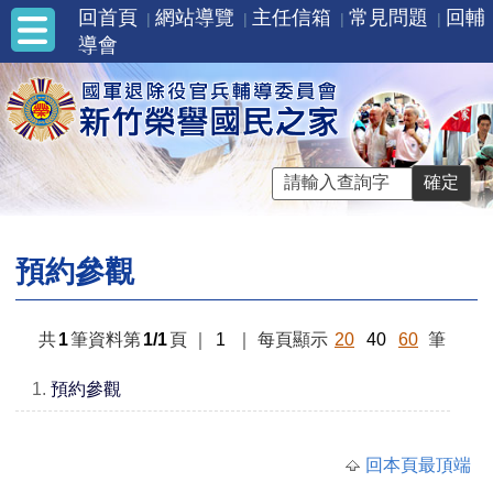
回首頁
網站導覽
主任信箱
常見問題
回輔
導會
預約參觀
共
1
筆資料第
1/1
頁
｜
1
｜
每頁顯示
20
40
60
筆
1.
預約參觀
回本頁最頂端