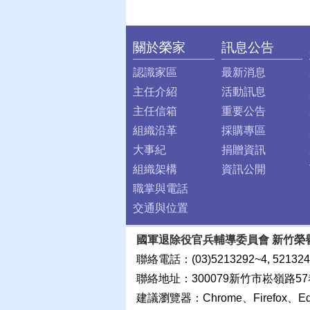
關於榮家
訊息公告
:::
認識家區
最新消息
主任介紹
活動訊息
主任信箱
重要公告
組織沿革
採購專區
大事紀
捐贈資訊
組織架構
資訊公開
職掌與電話
交通與位置
國軍退除役官兵輔導委員會 新竹榮
聯絡電話：(03)5213292~4, 521324
聯絡地址：300079新竹市崧嶺路57
建議瀏覽器：Chrome、Firefox、E