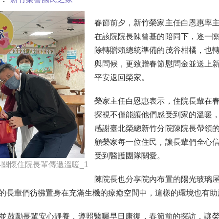
春節前夕，新竹榮家主任白恩惠率
在該院院長陳曾基的陪同下，逐一
除轉贈賴總統準備的茂谷柑橘，也
與問候，更致贈春節慰問金並送上
平安返回榮家。
榮家主任白恩惠表示，住院長輩在
探視不僅能讓他們感受到家的溫暖
感謝臺北榮總新竹分院陳院長帶領
顧榮家每一位住民，讓長輩們全心
受到醫護團隊關愛。
春關懷住院長輩傳遞溫暖_1
陳院長也分享院內布置的陽光玻璃
的長輩們彷彿置身在充滿生機的療癒空間中，這樣的環境也有助
並鼓勵長輩安心靜養，遵照醫囑早日康復，春節前的探訪，讓