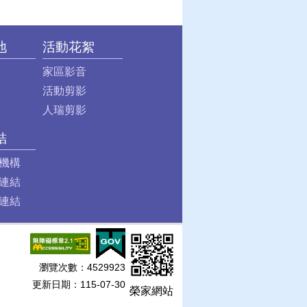
地
活動花絮
家區影音
活動剪影
人瑞剪影
結
機構
連結
連結
瀏覽次數：
4529923
更新日期：115-07-30
榮家網站