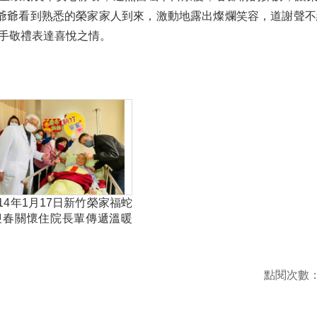
郭爺爺看到熟悉的榮家家人到來，激動地露出燦爛笑容，道謝聲不
手敬禮表達喜悅之情。
114年1月17日新竹榮家福蛇
迎春關懷住院長輩傳遞溫暖
3
點閱次數