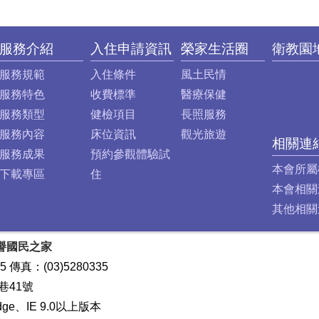
服務介紹
入住申請資訊
榮家生活圈
衛教園
服務規範
入住條件
風土民情
服務特色
收費標準
醫療保健
服務類型
健檢項目
長照服務
服務內容
床位資訊
觀光旅遊
相關連
服務成果
預約參觀體驗試
本會所屬
下載專區
住
本會相關
其他相關
譽國民之家
5 傳真：(03)5280335
巷41號
dge、IE 9.0以上版本