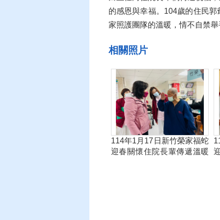
的感恩與幸福。104歲的住民
家照護團隊的溫暖，情不自禁舉
相關照片
114年1月17日新竹榮家福蛇
迎春關懷住院長輩傳遞溫暖
_2
_