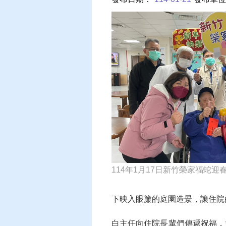
114年1月17日新竹榮家福蛇迎
下映入眼簾的庭園造景，讓住院
白主任向住院長輩們傳遞祝福，