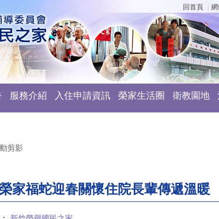
回首頁
網
告
服務介紹
入住申請資訊
榮家生活圈
衛教園地
動剪影
新竹榮家福蛇迎春關懷住院長輩傳遞溫暖
：
新竹榮譽國民之家