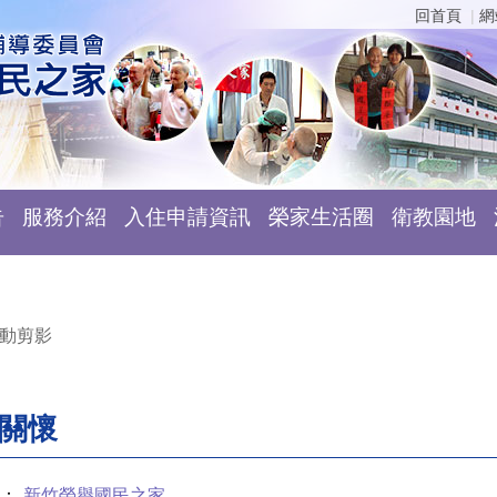
回首頁
網
告
服務介紹
入住申請資訊
榮家生活圈
衛教園地
動剪影
靈關懷
：
新竹榮譽國民之家