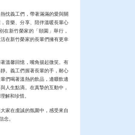
與熱忱義工們，帶著滿滿的愛與關
裡，音樂、分享、陪伴溫暖長輩心
特別在新竹榮家的「頤園」舉行，
生活在新竹榮家的長輩們擁有更幸
爍著溫馨回憶，嘴角揚起微笑。有
寧靜。義工們握著長輩的手，耐心
長輩們喝著溫熱的飲品，邊啜飲邊
事與人生點滴。在真摯的互動中，
柔理解和珍惜。
讓大家在虔誠的氛圍中，感受來自
信念。