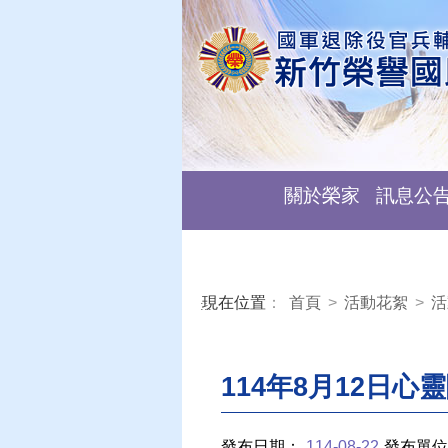
關於榮家
訊息公
現在位置
：
首頁
>
活動花絮
>
活
:::
114年8月12日心
發布日期：
114-08-22
發布單位