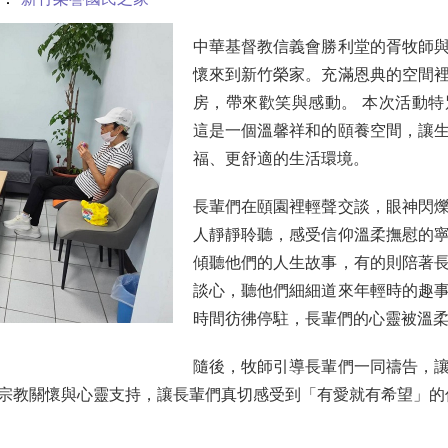
中華基督教信義會勝利堂的胥牧師
懷來到新竹榮家。充滿恩典的空間
房，帶來歡笑與感動。 本次活動
這是一個溫馨祥和的頤養空間，讓
福、更舒適的生活環境。
長輩們在頤園裡輕聲交談，眼神閃
人靜靜聆聽，感受信仰溫柔撫慰的
傾聽他們的人生故事，有的則陪著
談心，聽他們細細道來年輕時的趣
時間彷彿停駐，長輩們的心靈被溫
隨後，牧師引導長輩們一同禱告，
宗教關懷與心靈支持，讓長輩們真切感受到「有愛就有希望」的