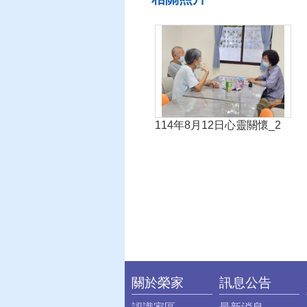
114年8月12日心靈關懷_2
關於榮家
訊息公告
:::