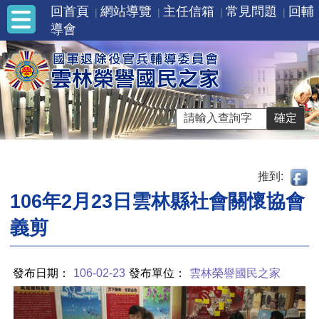
回首頁
網站導覽
主任信箱
常見問題
回輔
導會
推到:
106年2月23日雲林縣社會關懷協會
義剪
發布日期：
106-02-23
發布單位：
雲林榮譽國民之家