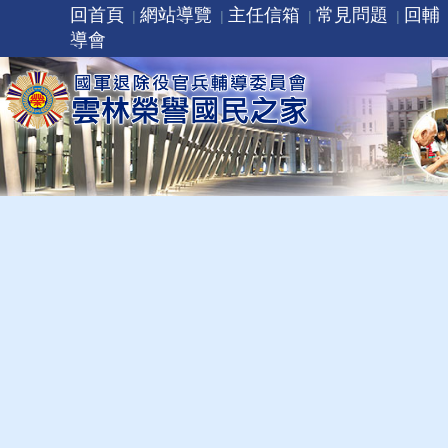
回首頁
網站導覽
主任信箱
常見問題
回輔
導會
申請入住 Q&A.
共
1
筆資料第
1/1
頁
｜
1
｜
每頁顯示
20
40
60
筆
1.
入住申請Q&A.
(雲林榮譽國民之家)
113-08-29
回本頁最頂端