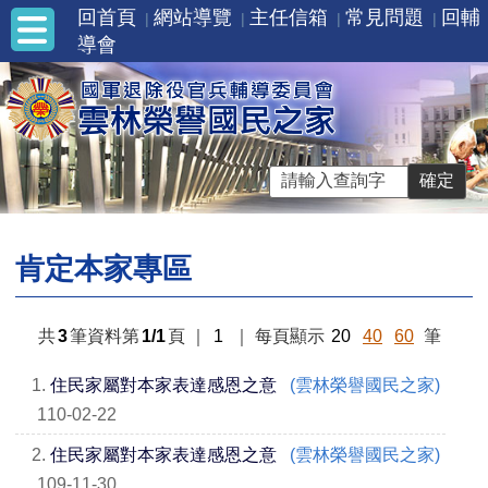
回首頁
網站導覽
主任信箱
常見問題
回輔
導會
肯定本家專區
共
3
筆資料第
1/1
頁
｜
1
｜
每頁顯示
20
40
60
筆
1.
住民家屬對本家表達感恩之意
(雲林榮譽國民之家)
110-02-22
2.
住民家屬對本家表達感恩之意
(雲林榮譽國民之家)
109-11-30