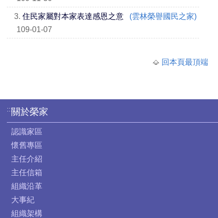
3.
住民家屬對本家表達感恩之意
(雲林榮譽國民之家)
109-01-07
回本頁最頂端
:::
關於榮家
認識家區
懷舊專區
主任介紹
主任信箱
組織沿革
大事紀
組織架構