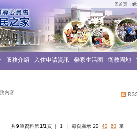
回首頁
網
告
服務介紹
入住申請資訊
榮家生活圈
衛教園地
務內容
RS
共
9
筆資料第
1/1
頁
｜
1
｜
每頁顯示
20
40
60
筆