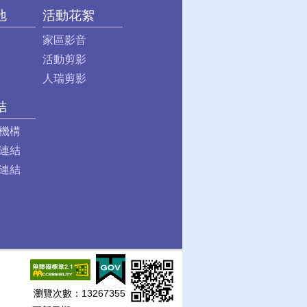
地
活動花絮
家區影音
活動剪影
人瑞剪影
結
機構
連結
連結
瀏覽次數：
13267355