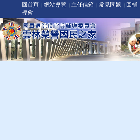
回首頁
網站導覽
主任信箱
常見問題
回輔
導會
推到:
105年10月4日 斗六市市長蒞家致
送105年重陽節敬老禮金
發布日期：
105-10-13
發布單位：
雲林榮譽國民之家