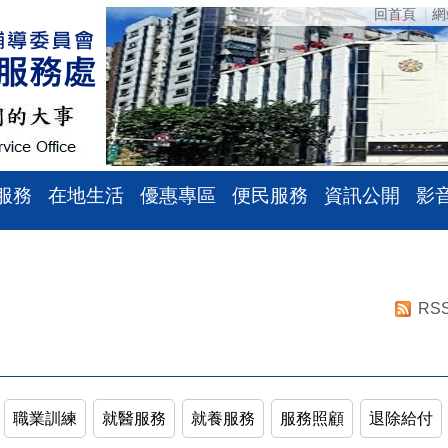
回首頁
網
服務
在地生活
優惠專區
便民服務
資訊公開
影
RS
職業訓練
就醫服務
就養服務
服務照顧
退除給付