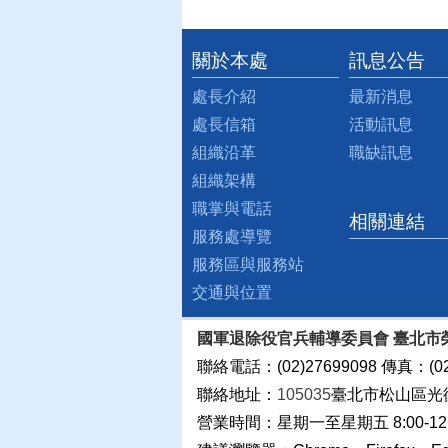
關於本處
訊息公告
:::
處長介紹
最新消息
處長信箱
活動訊息
組織沿革
職缺訊息
組織架構
職掌與電話
相關連結
服務處導覽
服務區與服務站
交通與位置
國軍退除役官兵輔導委員會 臺北市
聯絡電話：(02)27699098 傳真：(02
聯絡地址：
105035
臺北市松山區光
營業時間：星期一至星期五 8:00-12:0