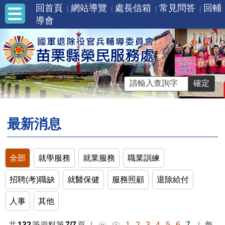
回首頁
網站導覽
處長信箱
常見問答
回輔
導會
最新消息
全部
就學服務
就業服務
職業訓練
招聘(考)職缺
就醫保健
服務照顧
退除給付
人事
其他
共
132
筆資料第
7/7
頁
｜
1
2
3
4
5
6
7
｜
每