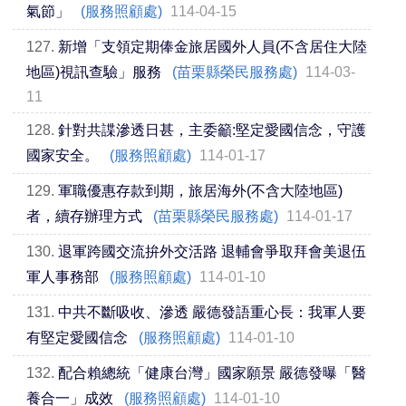
氣節」
(服務照顧處)
114-04-15
127.
新增「支領定期俸金旅居國外人員(不含居住大陸
地區)視訊查驗」服務
(苗栗縣榮民服務處)
114-03-
11
128.
針對共諜滲透日甚，主委籲:堅定愛國信念，守護
國家安全。
(服務照顧處)
114-01-17
129.
軍職優惠存款到期，旅居海外(不含大陸地區)
者，續存辦理方式
(苗栗縣榮民服務處)
114-01-17
130.
退軍跨國交流拚外交活路 退輔會爭取拜會美退伍
軍人事務部
(服務照顧處)
114-01-10
131.
中共不斷吸收、滲透 嚴德發語重心長：我軍人要
有堅定愛國信念
(服務照顧處)
114-01-10
132.
配合賴總統「健康台灣」國家願景 嚴德發曝「醫
養合一」成效
(服務照顧處)
114-01-10