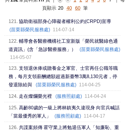
頁顯示
20
40
60
筆
121.
協助衛福部身心障礙者權利公約(CRPD)宣導
(苗栗縣榮民服務處)
114-07-14
122.
輔導會各醫療機構社工室新版「榮民就醫綠色通
道資訊」(含「急診醫療服務」）
(苗栗縣榮民服務處)
114-05-07
123.
支領退休俸或贍養金之軍官、士官再任公職等職
務，每月支領薪酬總額超過新臺幣3萬8,130元者，停
發退除給與
(苗栗縣榮民服務處)
114-04-25
124.
走在燦爛榮光裡
(服務照顧處)
114-04-24
125.
高齡80歲的一級上將林鎮夷久違現身 向官兵喊話
「當最優秀的軍人」
(服務照顧處)
114-04-17
126.
共諜案頻傳 霍守業上將勉退伍軍人「知廉恥、重