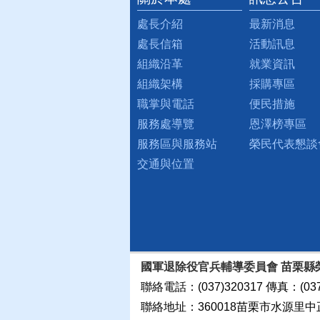
處長介紹
最新消息
處長信箱
活動訊息
組織沿革
就業資訊
組織架構
採購專區
職掌與電話
便民措施
服務處導覽
恩澤榜專區
服務區與服務站
榮民代表懇談
交通與位置
國軍退除役官兵輔導委員會 苗栗縣
聯絡電話：(037)320317 傳真：(037
聯絡地址：360018苗栗市水源里中正路