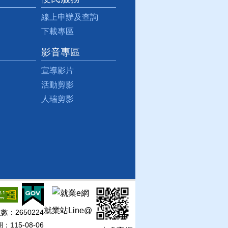
線上申辦及查詢
下載專區
影音專區
宣導影片
活動剪影
人瑞剪影
就業站Line@
次數：
2650224
115-08-06