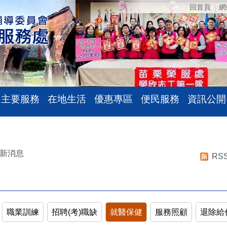
回首頁
網
主要服務
在地生活
優惠專區
便民服務
資訊公開
新消息
RS
職業訓練
招聘(考)職缺
就醫保健
服務照顧
退除給