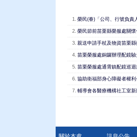
1.
榮民(眷)「公司、行號負責
2.
榮民節前苗栗縣榮服處關懷
3.
親送申請手杖及物資苗栗縣
4.
苗栗榮服處銅鑼辦理配鏡驗
5.
苗栗榮服處通霄鎮配鏡巡迴
6.
協助衛福部身心障礙者權利公
7.
輔導會各醫療機構社工室新
關於本處
訊息公告
:::