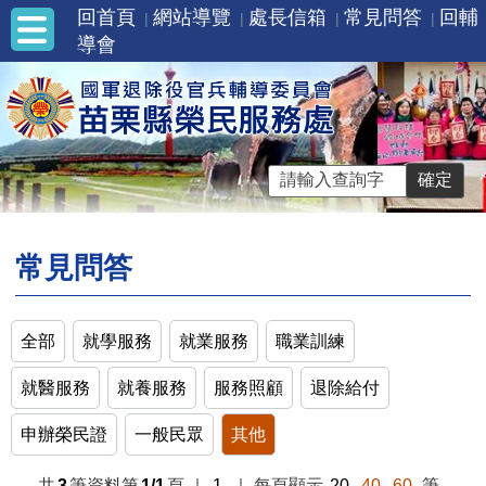
回首頁
網站導覽
處長信箱
常見問答
回輔
導會
常見問答
全部
就學服務
就業服務
職業訓練
就醫服務
就養服務
服務照顧
退除給付
申辦榮民證
一般民眾
其他
共
3
筆資料第
1/1
頁
｜
1
｜
每頁顯示
20
40
60
筆