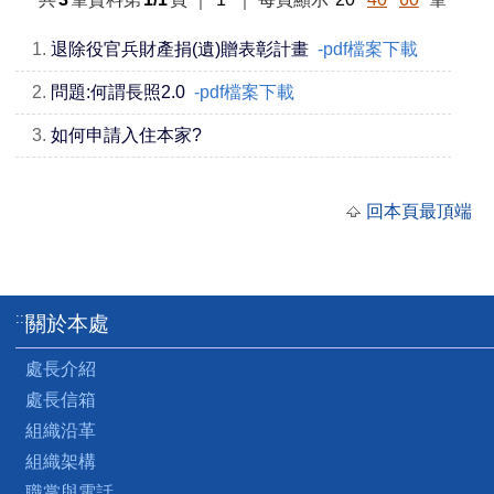
1.
退除役官兵財產捐(遺)贈表彰計畫
-pdf檔案下載
2.
問題:何謂長照2.0
-pdf檔案下載
3.
如何申請入住本家?
回本頁最頂端
:::
關於本處
處長介紹
處長信箱
組織沿革
組織架構
職掌與電話