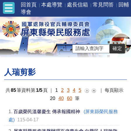
回首頁
本處導覽
處長信箱
常見問答
回輔
導會
人瑞剪影
共
85
筆資料第
1/5
頁
｜
1
2
3
4
5
｜
每頁顯示
20
40
60
筆
1.
百歲榮民溫馨慶生 傳承報國精神
(屏東縣榮民服務
處)
115-04-17