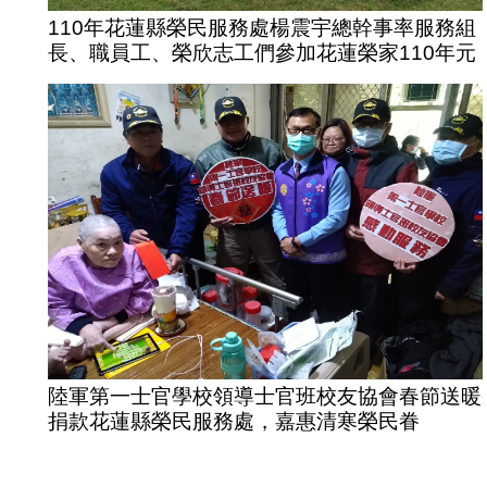
110年花蓮縣榮民服務處楊震宇總幹事率服務組
長、職員工、榮欣志工們參加花蓮榮家110年元
旦升旗典禮活動
陸軍第一士官學校領導士官班校友協會春節送暖
捐款花蓮縣榮民服務處，嘉惠清寒榮民眷