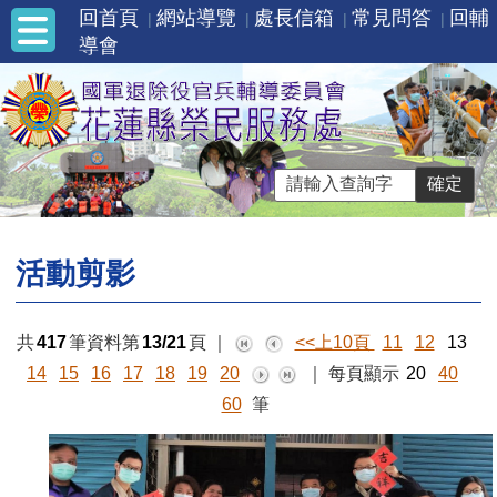
回首頁
網站導覽
處長信箱
常見問答
回輔
導會
活動剪影
共
417
筆資料第
13/21
頁
｜
<<上10頁
11
12
13
14
15
16
17
18
19
20
｜
每頁顯示
20
40
60
筆