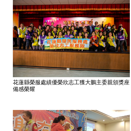
花蓮縣榮服處績優榮欣志工獲大鵬主委親頒獎座
備感榮耀