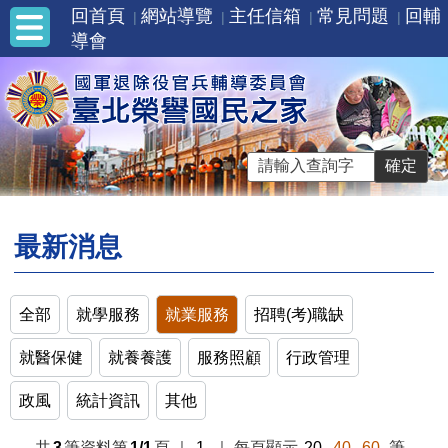
回首頁
網站導覽
主任信箱
常見問題
回輔
導會
最新消息
全部
就學服務
就業服務
招聘(考)職缺
就醫保健
就養養護
服務照顧
行政管理
政風
統計資訊
其他
共
3
筆資料第
1/1
頁
｜
1
｜
每頁顯示
20
40
60
筆