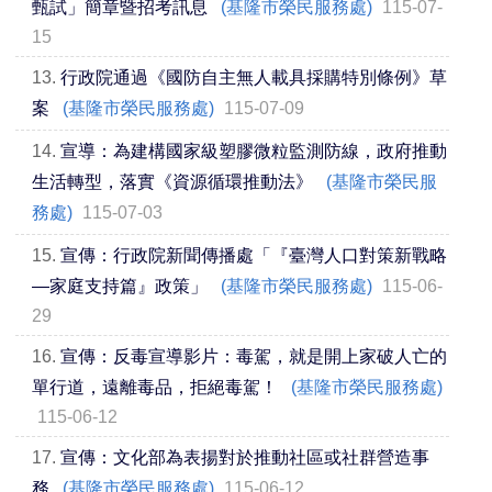
甄試」簡章暨招考訊息
(基隆市榮民服務處)
115-07-
15
13.
行政院通過《國防自主無人載具採購特別條例》草
案
(基隆市榮民服務處)
115-07-09
14.
宣導：為建構國家級塑膠微粒監測防線，政府推動
生活轉型，落實《資源循環推動法》
(基隆市榮民服
務處)
115-07-03
15.
宣傳：行政院新聞傳播處「『臺灣人口對策新戰略
—家庭支持篇』政策」
(基隆市榮民服務處)
115-06-
29
16.
宣傳：反毒宣導影片：毒駕，就是開上家破人亡的
單行道，遠離毒品，拒絕毒駕！
(基隆市榮民服務處)
115-06-12
17.
宣傳：文化部為表揚對於推動社區或社群營造事
務
(基隆市榮民服務處)
115-06-12