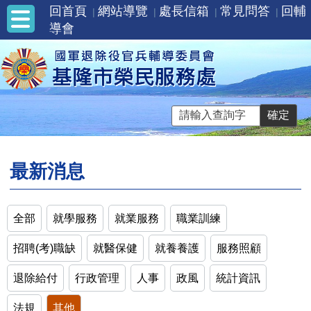
回首頁
網站導覽
處長信箱
常見問答
回輔
導會
最新消息
全部
就學服務
就業服務
職業訓練
招聘(考)職缺
就醫保健
就養養護
服務照顧
退除給付
行政管理
人事
政風
統計資訊
法規
其他