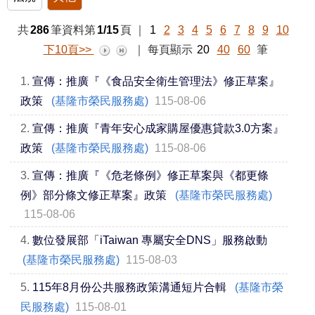
共
286
筆資料第
1/15
頁
｜
1
2
3
4
5
6
7
8
9
10
下10頁>>
｜
每頁顯示
20
40
60
筆
1.
宣傳：推廣『《食品安全衛生管理法》修正草案』
政策
(基隆市榮民服務處)
115-08-06
2.
宣傳：推廣『青年安心成家購屋優惠貸款3.0方案』
政策
(基隆市榮民服務處)
115-08-06
3.
宣傳：推廣『《危老條例》修正草案與《都更條
例》部分條文修正草案』政策
(基隆市榮民服務處)
115-08-06
4.
數位發展部「iTaiwan 專屬安全DNS」服務啟動
(基隆市榮民服務處)
115-08-03
5.
115年8月份公共服務政策溝通短片合輯
(基隆市榮
民服務處)
115-08-01