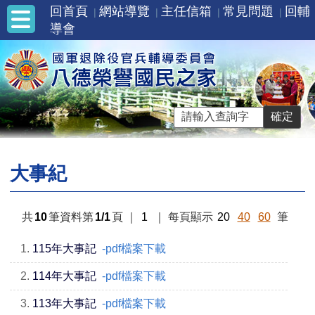
回首頁
網站導覽
主任信箱
常見問題
回輔
導會
大事紀
共
10
筆資料第
1/1
頁
｜
1
｜
每頁顯示
20
40
60
筆
1.
115年大事記
-pdf檔案下載
2.
114年大事記
-pdf檔案下載
3.
113年大事記
-pdf檔案下載