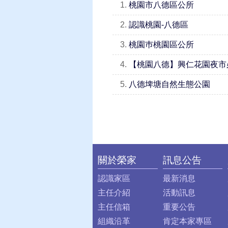
1.
桃園市八德區公所
2.
認識桃園-八德區
3.
桃園巿桃園區公所
4.
【桃園八德】興仁花園夜市
5.
八德埤塘自然生態公園
關於榮家
訊息公告
:::
認識家區
最新消息
主任介紹
活動訊息
主任信箱
重要公告
組織沿革
肯定本家專區