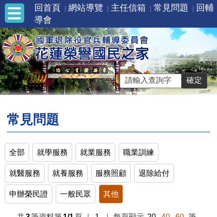
回首頁
網站導覽
主任信箱
常見問題
回輔
導會
常見問題
全部
就學服務
就業服務
職業訓練
就醫服務
就養服務
服務照顧
退除給付
申辦榮民證
一般民眾
其他
共
3
筆資料第
1/1
頁
｜
1
｜
每頁顯示
20
40
60
筆