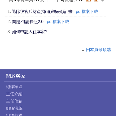
1.
退除役官兵財產捐(遺)贈表彰計畫
-pdf檔案下載
2.
問題:何謂長照2.0
-pdf檔案下載
3.
如何申請入住本家?
回本頁最頂端
:::
關於榮家
認識家區
主任介紹
主任信箱
組織沿革
組織架構