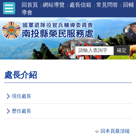
回首頁
網站導覽
處長信箱
常見問答
回輔
導會
處長介紹
現任處長
歷任處長
回本頁最頂端