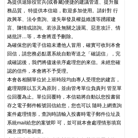
為提供退除役官兵(或眷屬)便捷的建議管道、提升服
務品質， 特提供本信箱，歡迎多加使用。請針對 行
政興革、法令查詢、違失舉發及權益維護等踴躍建
言、陳情或諮詢。若涉及無關之謾罵、惡意攻訐、情
緒批評…等，本會將逕予刪除。
為確保您的電子信箱未遭他人冒用，確實可收到本會
回信，請您
務必點選系統自動寄送之「確認信」，完
成確認後，我們將儘速依序處理您的來信。未經您確
認的信件，本會將不予受理。
本會各相關單位於上班時段均由專人受理您的建言，
處理期限以五天為原則，並由管考單位負責列 管至單
位回覆為止。單位回覆時，本信箱將自動以您投書留
存之電子郵件帳號回信給您，您也可以 隨時上網查詢
案件處理情形，查詢時請輸入投書時電子郵件位址及
系統mail給您的案號即 可，並可就本會處理情形填寫
滿意度問卷調查。