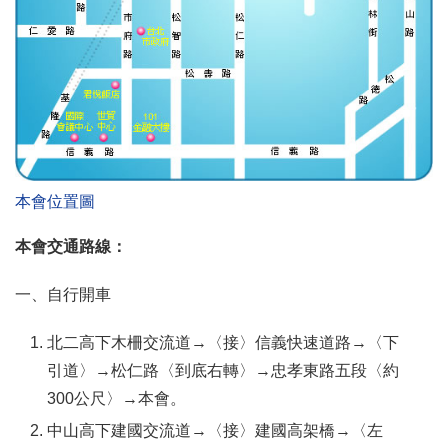
本會位置圖
本會交通路線：
一、自行開車
北二高下木柵交流道→〈接〉信義快速道路→〈下
引道〉→松仁路〈到底右轉〉→忠孝東路五段〈約
300公尺〉→本會。
中山高下建國交流道→〈接〉建國高架橋→〈左