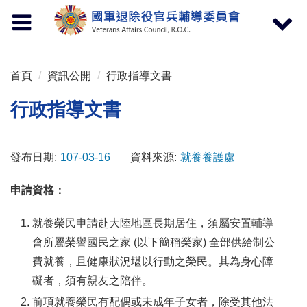
按 Enter 到主內容區
Toggle
Toggle
navigation
navigat
首頁
資訊公開
行政指導文書
行政指導文書
發布日期:
107-03-16
資料來源:
就養養護處
申請資格：
就養榮民申請赴大陸地區長期居住，須屬安置輔導
會所屬榮譽國民之家 (以下簡稱榮家) 全部供給制公
費就養，且健康狀況堪以行動之榮民。其為身心障
礙者，須有親友之陪伴。
前項就養榮民有配偶或未成年子女者，除受其他法