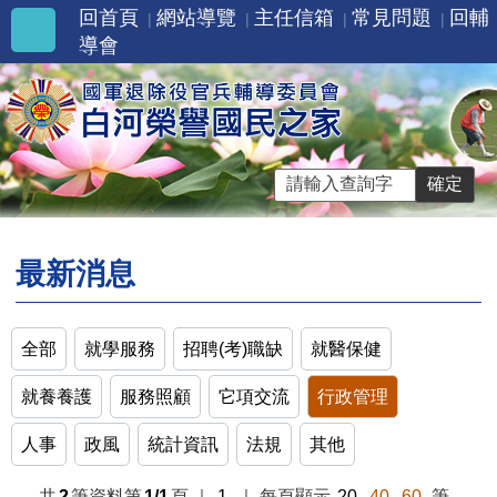
回首頁
網站導覽
主任信箱
常見問題
回輔
導會
最新消息
全部
就學服務
招聘(考)職缺
就醫保健
就養養護
服務照顧
它項交流
行政管理
人事
政風
統計資訊
法規
其他
共
2
筆資料第
1/1
頁
｜
1
｜
每頁顯示
20
40
60
筆