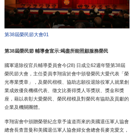
第38屆榮民節大會01
第38屆榮民節 輔導會宣示:竭盡所能照顧服務榮民
國軍退除役官兵輔導委員會今(28) 日成立62週年暨第38屆
榮民節大會，主任委員李翔宙於會中頒發榮民大愛代表「榮
光專業獎章」，及榮民楷模、協助志願役退除役軍人就業創
業成效優良機構代表、徵文比賽得獎人等獎狀、獎金和獎
座，藉以表彰大愛榮民、榮民楷模及對榮民有協助及貢獻的
企業及機關團體。
李翔宙會中頒贈榮譽紀念章予遠道而來的美國退伍軍人協會
總會長查普曼和美國退伍軍人協會婦女會總會長麥克愛文，