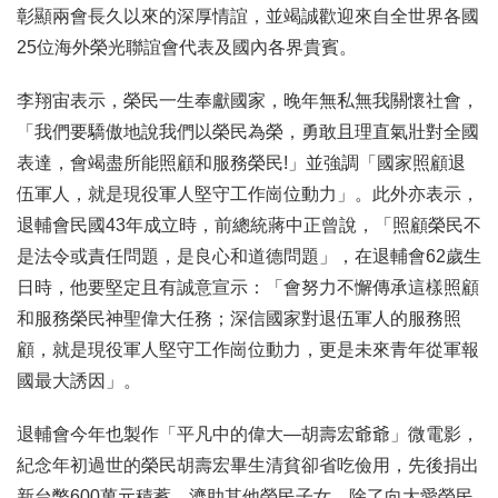
彰顯兩會長久以來的深厚情誼，並竭誠歡迎來自全世界各國
25位海外榮光聯誼會代表及國內各界貴賓。
李翔宙表示，榮民一生奉獻國家，晚年無私無我關懷社會，
「我們要驕傲地說我們以榮民為榮，勇敢且理直氣壯對全國
表達，會竭盡所能照顧和服務榮民!」並強調「國家照顧退
伍軍人，就是現役軍人堅守工作崗位動力」。此外亦表示，
退輔會民國43年成立時，前總統蔣中正曾說，「照顧榮民不
是法令或責任問題，是良心和道德問題」，在退輔會62歲生
日時，他要堅定且有誠意宣示：「會努力不懈傳承這樣照顧
和服務榮民神聖偉大任務；深信國家對退伍軍人的服務照
顧，就是現役軍人堅守工作崗位動力，更是未來青年從軍報
國最大誘因」。
退輔會今年也製作「平凡中的偉大—胡壽宏爺爺」微電影，
紀念年初過世的榮民胡壽宏畢生清貧卻省吃儉用，先後捐出
新台幣600萬元積蓄，濟助其他榮民子女，除了向大愛榮民