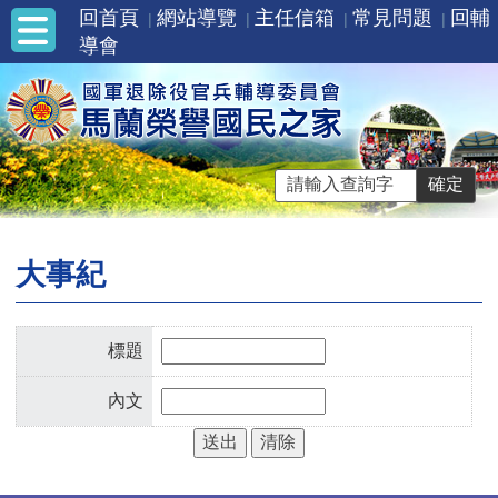
回首頁
網站導覽
主任信箱
常見問題
回輔
導會
大事紀
標題
內文