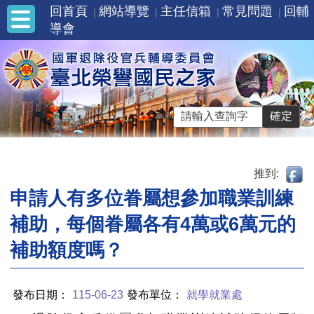
回首頁
網站導覽
主任信箱
常見問題
回輔
導會
推到:
申請人有多位眷屬想參加職業訓練
補助，每個眷屬各有4萬或6萬元的
補助額度嗎？
發布日期：
115-06-23
發布單位：
就學就業處