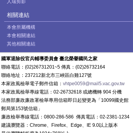
人瑞剪影
相關連結
本會所屬機構
本會相關連結
其他相關連結
國軍退除役官兵輔導委員會 臺北榮譽國民之家
聯絡電話：(02)26731201~5 傳真：(02)26732164
聯絡地址：237212新北市三峽區白雞127號
本家政風檢舉電子郵件信箱：
vhtpe0059@mail5.vac.gov.tw
本家政風檢舉專線電話：02-26732618 或總機轉 904 分機
法務部廉政廉政署檢舉專用信箱即日起變更為「10099國史館
郵局第153號信箱」
廉政檢舉專線電話：0800-286-586 傳真電話：02-2381-1234
建議瀏覽器：Chrome、Firefox、Edge、IE 9.0以上版本