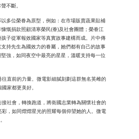
掌聲不斷。
影以多位榮眷為原型，例如：在市場販賣蔬果貼補
慷慨捐款照顧清寒榮民(眷)及社會團體；榮眷江
勵孩子從軍報效國家等真實故事建構而成。片中傳
默支持先生為國效力的眷屬，她們都有自己的故事
與堅強，如同夜空中最亮的星星，溫暖支持每一位
勇往直前的力量。微電影細膩刻劃這群無名英雌的
個國家都更美好。
銜接社會，轉換跑道，將衛國志業轉為關懷社會的
亮彩，如同熠熠星光的照耀每個仰望她的人。微電
敬。