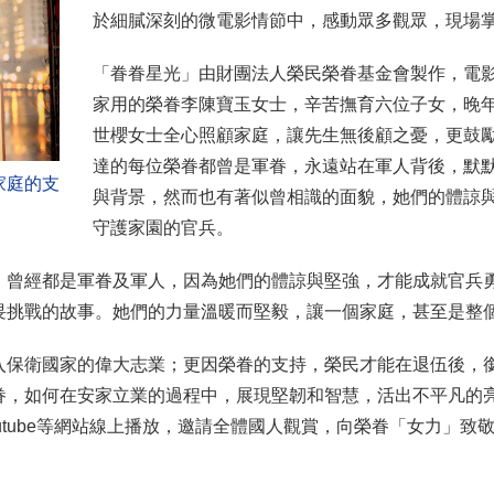
於細膩深刻的微電影情節中，感動眾多觀眾，現場
「眷眷星光」由財團法人榮民榮眷基金會製作，電
家用的榮眷李陳寶玉女士，辛苦撫育六位子女，晚年
世櫻女士全心照顧家庭，讓先生無後顧之憂，更鼓
達的每位榮眷都曾是軍眷，永遠站在軍人背後，默
家庭的支
與背景，然而也有著似曾相識的面貌，她們的體諒
守護家園的官兵。
，曾經都是軍眷及軍人，因為她們的體諒與堅強，才能成就官兵
畏挑戰的故事。她們的力量溫暖而堅毅，讓一個家庭，甚至是整
入保衛國家的偉大志業；更因榮眷的支持，榮民才能在退伍後，
眷，如何在安家立業的過程中，展現堅韌和智慧，活出不平凡的
tube等網站線上播放，邀請全體國人觀賞，向榮眷「女力」致