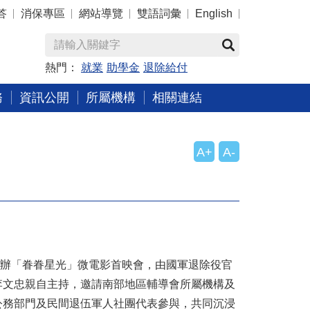
答
消保專區
網站導覽
雙語詞彙
English
熱門：
就業
助學金
退除給付
務
資訊公開
所屬機構
相關連結
A+
A-
館舉辦「眷眷星光」微電影首映會，由國軍退除役官
李文忠親自主持，邀請南部地區輔導會所屬機構及
公務部門及民間退伍軍人社團代表參與，共同沉浸