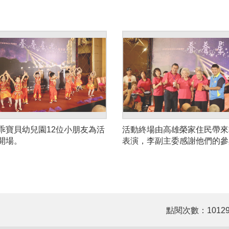
乖寶貝幼兒園12位小朋友為活
活動終場由高雄榮家住民帶來
開場。
表演，李副主委感謝他們的參
出。
點閱次數：1012