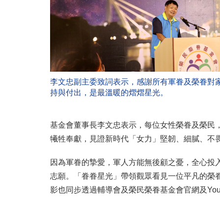
李文忠副主委致詞表示，感謝所有軍眷及榮眷對
持與付出，是最溫暖的熠熠星光。
基金會董事長李文忠表示，每位女性榮眷及榮民
犧牲奉獻，見證新時代「女力」堅韌、細膩、不
因為軍眷的摯愛，軍人方能無後顧之憂，全心投
志願。「眷眷星光」帶領觀眾看見一位平凡的榮
影也同步透過輔導會及榮民榮眷基金會官網及You