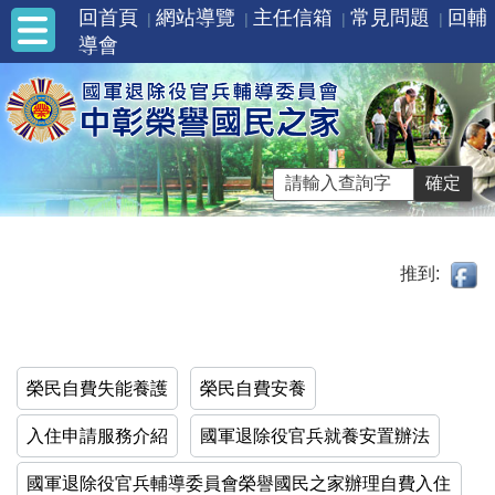
回首頁
網站導覽
主任信箱
常見問題
回輔
導會
推到:
榮民自費失能養護
榮民自費安養
入住申請服務介紹
國軍退除役官兵就養安置辦法
國軍退除役官兵輔導委員會榮譽國民之家辦理自費入住