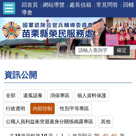
回首頁
網站導覽
處長信箱
常見問答
回輔
導會
資訊公開
全部
遺孤認養
消保專區
個人資料保護
行政透明
內部控制
性別平等專區
公職人員利益衝突迴避身分關係揭露專區
其他
共
10
筆資料第
1/1
頁
｜
1
｜
每頁顯示
20
40
60
筆