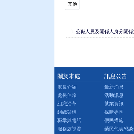
其他
1.
公職人員及關係人身分關係
關於本處
訊息公告
:::
處長介紹
最新消息
處長信箱
活動訊息
組織沿革
就業資訊
組織架構
採購專區
職掌與電話
便民措施
服務處導覽
榮民代表懇談