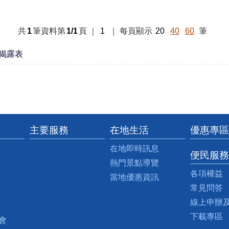
共
1
筆資料第
1/1
頁
｜
1
｜
每頁顯示
20
40
60
筆
揭露表
主要服務
在地生活
優惠專區
在地即時訊息
便民服務
熱門景點導覽
各項權益
當地優惠資訊
常見問答
線上申辦
下載專區
會