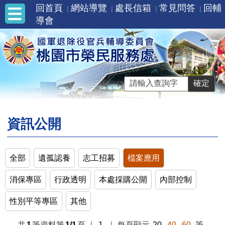
回首頁
網站導覽
處長信箱
常見問答
回輔
導會
資訊公開
全部
遺孤認養
志工招募
檔案應用
消保專區
行政透明
本處採購公開
內部控制
性別平等專區
其他
共
1
筆資料第
1/1
頁
｜
1
｜
每頁顯示
20
40
60
筆