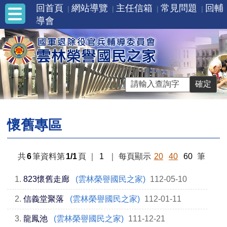
回首頁
網站導覽
主任信箱
常見問題
回輔
導會
懷舊專區
共
6
筆資料第
1/1
頁
｜
1
｜
每頁顯示
20
40
60
筆
1.
823懷舊走廊
(雲林榮譽國民之家)
112-05-10
2.
信義堂聚落
(雲林榮譽國民之家)
112-01-11
3.
龍鳳池
(雲林榮譽國民之家)
111-12-21