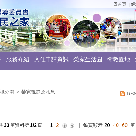
回首頁
網
告
服務介紹
入住申請資訊
榮家生活圈
衛教園地
訊公開
>
榮家規範及訊息
RS
共
33
筆資料第
1/2
頁
｜
1
2
｜
每頁顯示
20
40
60
筆