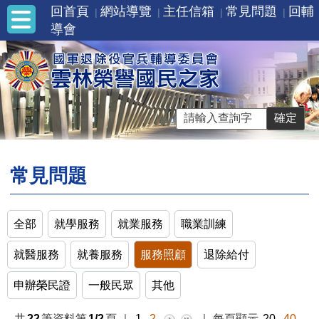
回首頁
網站導覽
主任信箱
常見問題
回輔
導會
常見問題
全部
就學服務
就業服務
職業訓練
就醫服務
就養服務
服務照顧
退除給付
申辦榮民證
一般民眾
其他
共
22
筆資料第
1/2
頁
｜
1
2
｜
每頁顯示
20
40