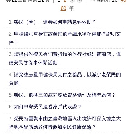
60
筆
1.
榮民（眷）、遺眷如何申請急難救助？
2.
申請繼承單身亡故榮民遺產繼承須準備哪些證明文
件？
3.
請提供對榮民有消費折扣的旅行社或消費商店，俾
便榮民眷從事休閒活動。
4.
請榮總盡量用健保局支付之藥品，以減少老榮民的
負擔。
5.
榮民、遺眷三節慰問發放資格條件及標準為何？
6.
如何申辦榮民遺眷家戶代表證？
7.
榮民持團聚事由之臺灣地區入出境許可證入境之大
陸地區配偶應於何時參加全民健康保險？