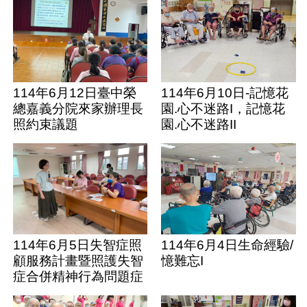
114年6月12日臺中榮
114年6月10日-記憶花
總嘉義分院來家辦理長
園.心不迷路I，記憶花
照約束議題
園.心不迷路II
114年6月5日失智症照
114年6月4日生命經驗/
顧服務計畫暨照護失智
憶難忘I
症合併精神行為問題症
狀(BPSD)訓練課程(第