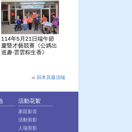
114年5月21日端午節
慶暨才藝競賽《公媽出
巡趣‧雲雲粽生香》
回本頁最頂端
地
活動花絮
家區影音
活動剪影
人瑞剪影