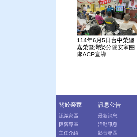
114年6月5日台中榮總
嘉榮暨灣榮分院安寧團
隊ACP宣導
關於榮家
訊息公告
:::
認識家區
最新消息
懷舊專區
活動訊息
主任介紹
影音專區