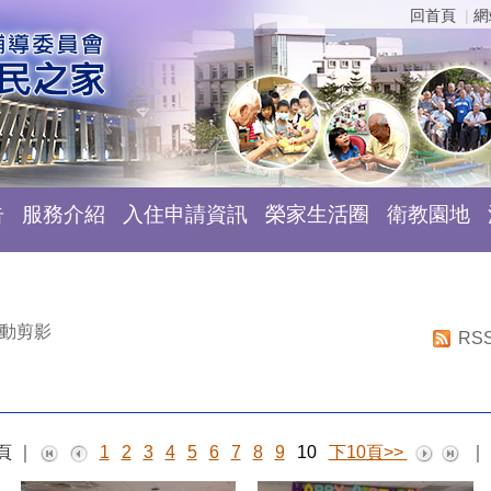
回首頁
網
告
服務介紹
入住申請資訊
榮家生活圈
衛教園地
動剪影
RS
頁
｜
1
2
3
4
5
6
7
8
9
10
下10頁>>
｜