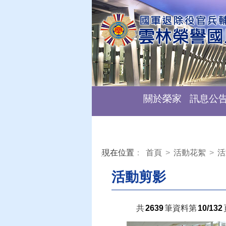
關於榮家
訊息公
現在位置
：
首頁
>
活動花絮
>
活
:::
活動剪影
共
2639
筆資料第
10/132