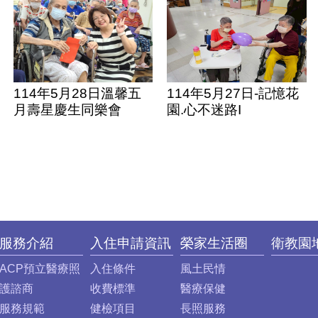
三次課程)
114年5月28日溫馨五
114年5月27日-記憶花
月壽星慶生同樂會
園.心不迷路I
服務介紹
入住申請資訊
榮家生活圈
衛教園
ACP預立醫療照
入住條件
風土民情
護諮商
收費標準
醫療保健
服務規範
健檢項目
長照服務