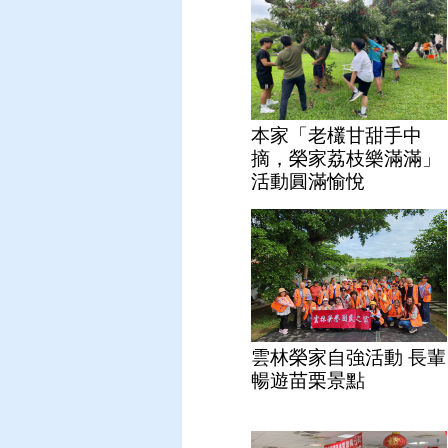
(第四次課程)
本家「老欉甘甜手中
摘，榮家荔枝樂滿滿」
活動圓滿愉悅
雲林榮家自強活動 長輩
暢遊苗栗景點